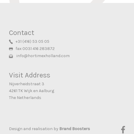
Contact
+31 (416) 53 05 05
fax 0031 416 283872
info@hortimexholland.com
Visit Address
Nijverheidstraat 3
4261 TK Wijk en Aalburg
The Netherlands
Fac
Design and realisation by
Brand Boosters