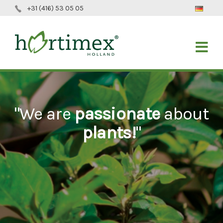
+31 (416) 53 05 05
"We are
passionate
about
plants!
"