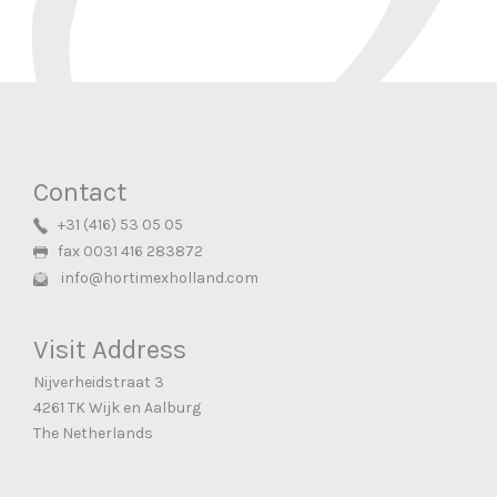
Contact
+31 (416) 53 05 05
fax 0031 416 283872
info@hortimexholland.com
Visit Address
Nijverheidstraat 3
4261 TK Wijk en Aalburg
The Netherlands