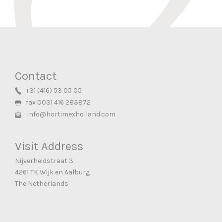
Contact
+31 (416) 53 05 05
fax 0031 416 283872
info@hortimexholland.com
Visit Address
Nijverheidstraat 3
4261 TK Wijk en Aalburg
The Netherlands