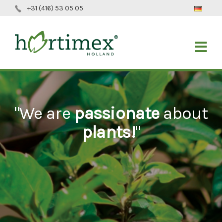
+31 (416) 53 05 05
"We are
passionate
about
plants!
"