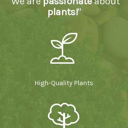
"We are
passionate
about
plants!
"
High-Quality Plants