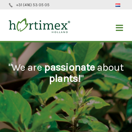
+31 (416) 53 05 05
"We are
passionate
about
plants!
"